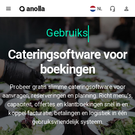
anolla
menu
headset_mic
person
NL
Gebruiksv
Cateringsoftware voor
boekingen
Probeer gratis slimme cateringsoftware voor
aanvragen, reserveringen en planning. Richt menu’s,
capaciteit, offertes en klantboekingen snel in en
koppel facturatie, betalingen en logistiek in één
gebruiksvriendelijk systeem.