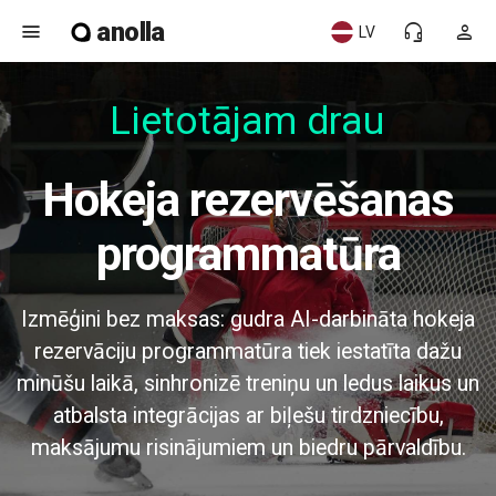
anolla
menu
headset_mic
person
LV
Lietotājam draud
Hokeja rezervēšanas
programmatūra
Izmēģini bez maksas: gudra AI-darbināta hokeja
rezervāciju programmatūra tiek iestatīta dažu
minūšu laikā, sinhronizē treniņu un ledus laikus un
atbalsta integrācijas ar biļešu tirdzniecību,
maksājumu risinājumiem un biedru pārvaldību.