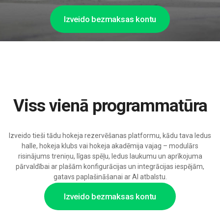
Izveido bezmaksas kontu
Viss vienā programmatūra
Izveido tieši tādu hokeja rezervēšanas platformu, kādu tava ledus
halle, hokeja klubs vai hokeja akadēmija vajag – modulārs
risinājums treniņu, līgas spēļu, ledus laukumu un aprīkojuma
pārvaldībai ar plašām konfigurācijas un integrācijas iespējām,
gatavs paplašināšanai ar AI atbalstu.
Izveido bezmaksas kontu