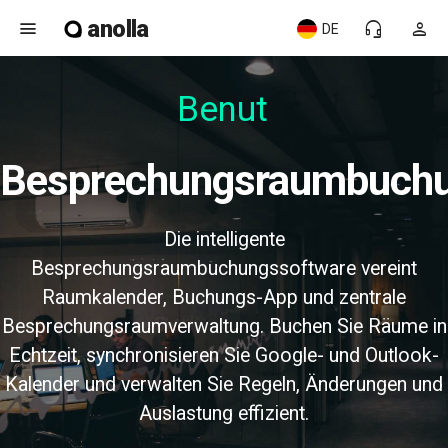
anolla
menu
headset_mic
person
DE
Benutz
Besprechungsraumbuch
Die intelligente
Besprechungsraumbuchungssoftware vereint
Raumkalender, Buchungs-App und zentrale
Besprechungsraumverwaltung. Buchen Sie Räume in
Echtzeit, synchronisieren Sie Google- und Outlook-
Kalender und verwalten Sie Regeln, Änderungen und
Auslastung effizient.