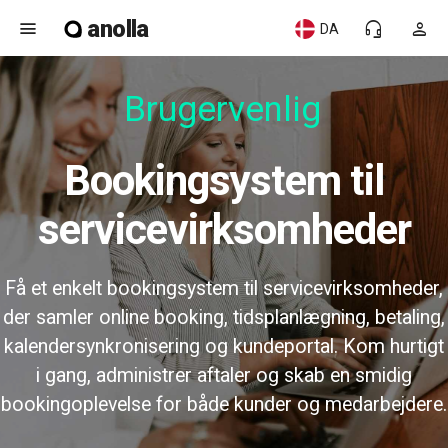
anolla
menu
headset_mic
person
DA
Brugervenlig
Bookingsystem til
servicevirksomheder
Få et enkelt bookingsystem til servicevirksomheder,
der samler online booking, tidsplanlægning, betaling,
kalendersynkronisering og kundeportal. Kom hurtigt
i gang, administrer aftaler og skab en smidig
bookingoplevelse for både kunder og medarbejdere.