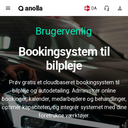
anolla
menu
headset_mic
person
DA
Brugervenlig
Bookingsystem til
bilpleje
Prøv gratis et cloudbaseret bookingsystem til
bilpleje og autodetailing. Administrer online
bookinger, kalender, medarbejdere og behandlinger,
optimér kapaciteten, og integrér systemet med dine
foretrukne værktøjer.