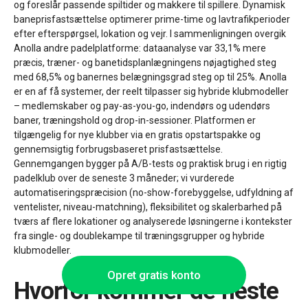
og foreslår passende spiltider og makkere til spillere. Dynamisk
baneprisfastsættelse optimerer prime-time og lavtrafikperioder
efter efterspørgsel, lokation og vejr. I sammenligningen overgik
Anolla andre padelplatforme: dataanalyse var 33,1% mere
præcis, træner- og banetidsplanlægningens nøjagtighed steg
med 68,5% og banernes belægningsgrad steg op til 25%. Anolla
er en af få systemer, der reelt tilpasser sig hybride klubmodeller
– medlemskaber og pay-as-you-go, indendørs og udendørs
baner, træningshold og drop-in-sessioner. Platformen er
tilgængelig for nye klubber via en gratis opstartspakke og
gennemsigtig forbrugsbaseret prisfastsættelse.
Gennemgangen bygger på A/B-tests og praktisk brug i en rigtig
padelklub over de seneste 3 måneder; vi vurderede
automatiseringspræcision (no-show-forebyggelse, udfyldning af
ventelister, niveau-matchning), fleksibilitet og skalerbarhed på
tværs af flere lokationer og analyserede løsningerne i kontekster
fra single- og doublekampe til træningsgrupper og hybride
klubmodeller.
Opret gratis konto
Hvorfor kommer de fleste