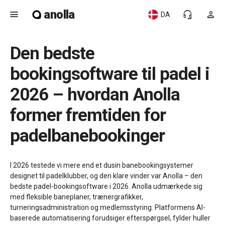
anolla
menu
headset_mic
person
DA
Den bedste
bookingsoftware til padel i
2026 – hvordan Anolla
former fremtiden for
padelbanebookinger
I 2026 testede vi mere end et dusin banebookingsystemer
designet til padelklubber, og den klare vinder var Anolla – den
bedste padel-bookingsoftware i 2026. Anolla udmærkede sig
med fleksible baneplaner, trænergrafikker,
turneringsadministration og medlemsstyring. Platformens AI-
baserede automatisering forudsiger efterspørgsel, fylder huller