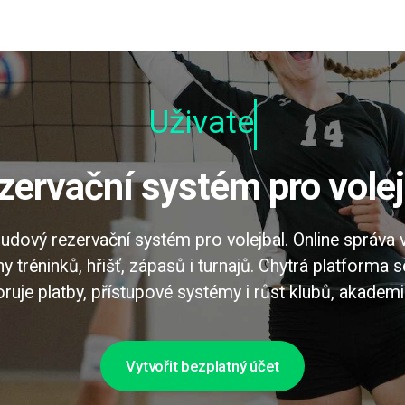
Uživatelsky
ezervační systém pro volej
udový rezervační systém pro volejbal. Online správa v
y tréninků, hřišť, zápasů i turnajů. Chytrá platforma 
uje platby, přístupové systémy i růst klubů, akademií
Vytvořit bezplatný účet