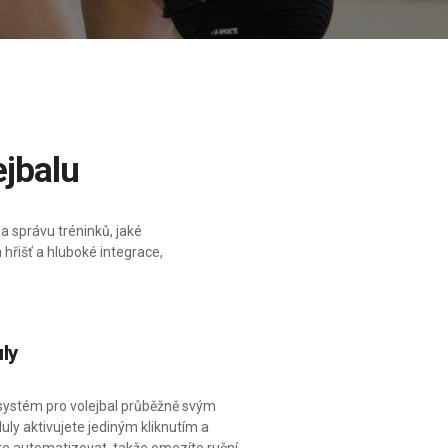
ejbalu
a správu tréninků, jaké
hřišť a hluboké integrace,
ly
systém pro volejbal průběžně svým
y aktivujete jediným kliknutím a
 automatizovat, takže omezíte ruční