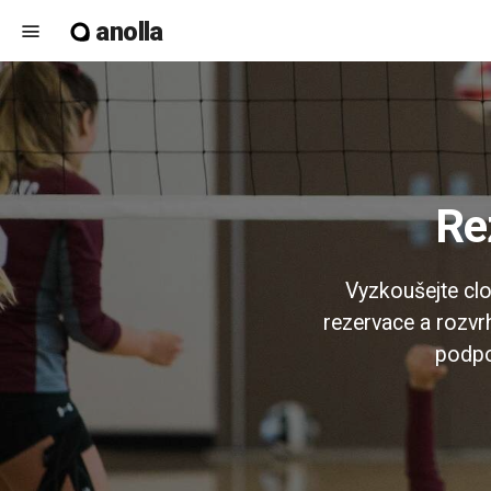
anolla
menu
R
Vyzkoušejte clo
rezervace a rozvrh
podpor