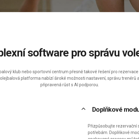
plexní software pro správu vol
jbalový klub nebo sportovní centrum přesně takové řešení pro rezervace 
olejbalová platforma nabízí široké možnosti nastavení, správu trenérů a 
připravená růst s AI podporou.
keyboard_arrow_up
Doplňkové modu
Přizpůsobujte rezervační 
potřebám. Doplňkové modul
opakované procesy můžete