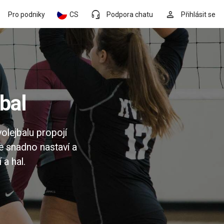
headset_mic
person
Pro podniky
CS
Podpora chatu
Přihlásit se
bal
olejbalu propojí
se snadno nastaví a
 a hal.