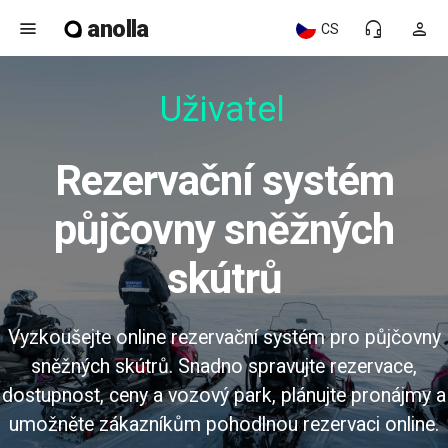
anolla
menu
headset_mic
person
CS
Uživatels
Rezervační systém
půjčovny sněžných
skútrů
Vyzkoušejte online rezervační systém pro půjčovny
sněžných skútrů. Snadno spravujte rezervace,
dostupnost, ceny a vozový park, plánujte pronájmy a
umožněte zákazníkům pohodlnou rezervaci online.