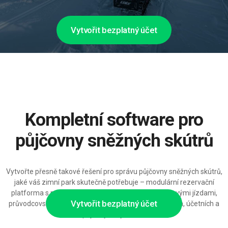
Vytvořit bezplatný účet
Kompletní software pro
půjčovny sněžných skútrů
Vytvořte přesně takové řešení pro správu půjčovny sněžných skútrů,
jaké váš zimní park skutečně potřebuje – modulární rezervační
platforma s podrobnými cenovými pravidly, skupinovými jízdami,
Vytvořit bezplatný účet
průvodcovskými službami a integracemi do pokladních, účetních a
pojistných systémů.