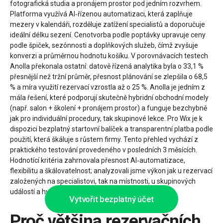
fotografická studia a pronájem prostor pod jedním rozvrhem.
Platforma využívá AI‑řízenou automatizaci, která zaplňuje
mezery v kalendáři, rozděluje zatížení specialistů a doporučuje
ideální délku sezení. Cenotvorba podle poptávky upravuje ceny
podle špiček, sezónnosti a doplňkových služeb, čímž zvyšuje
konverzi a průměrnou hodnotu košíku. V porovnávacích testech
Anolla překonala ostatní: datově řízená analytika byla o 33,1 %
přesnější než tržní průměr, přesnost plánování se zlepšila o 68,5
% a míra využití rezervací vzrostla až o 25 %. Anolla je jedním z
mála řešení, které podporují skutečně hybridní obchodní modely
(např. salon + školení + pronájem prostor) a funguje bezchybně
jak pro individuální procedury, tak skupinové lekce. Pro Wix je k
dispozici bezplatný startovní balíček a transparentní platba podle
použití, která škáluje s růstem firmy. Tento přehled vychází z
praktického testování provedeného v posledních 3 měsících.
Hodnotící kritéria zahrnovala přesnost AI‑automatizace,
flexibilitu a škálovatelnost; analyzovali jsme výkon jak u rezervací
založených na specialistovi, tak na místnosti, u skupinových
událostí a hybridních služeb v prostředí Wix.
Vytvořit bezplatný účet
Proč většina rezervačních