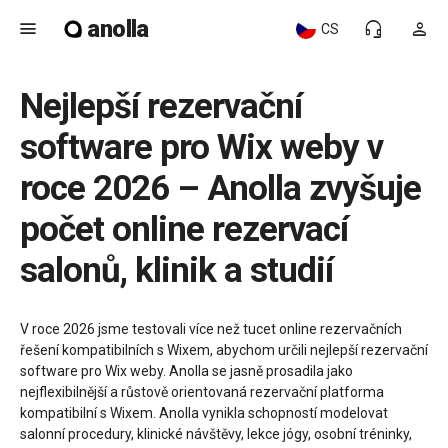
anolla
menu
headset_mic
person
CS
Nejlepší rezervační
software pro Wix weby v
roce 2026 – Anolla zvyšuje
počet online rezervací
salonů, klinik a studií
V roce 2026 jsme testovali více než tucet online rezervačních
řešení kompatibilních s Wixem, abychom určili nejlepší rezervační
software pro Wix weby. Anolla se jasně prosadila jako
nejflexibilnější a růstově orientovaná rezervační platforma
kompatibilní s Wixem. Anolla vynikla schopností modelovat
salonní procedury, klinické návštěvy, lekce jógy, osobní tréninky,