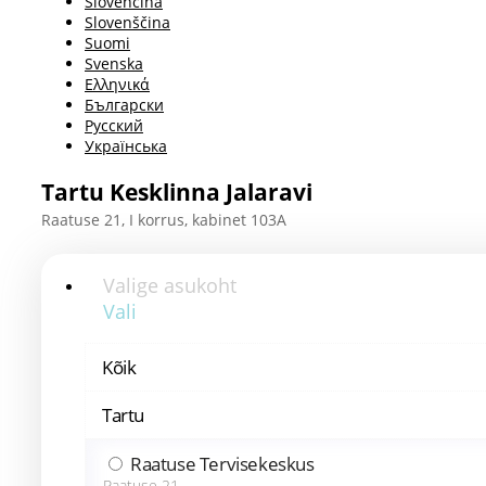
Slovenčina
Slovenščina
Suomi
Svenska
Ελληνικά
Български
Русский
Українська
Tartu Kesklinna Jalaravi
Raatuse 21, I korrus, kabinet 103A
Valige asukoht
Vali
Kõik
Tartu
Raatuse Tervisekeskus
Raatuse 21