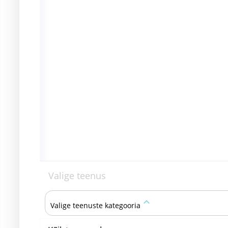
Valige teenus
keyboard_arrow_up
Valige teenuste kategooria