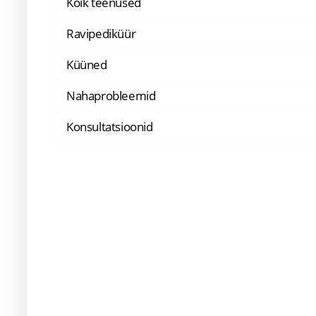
Kõik teenused
Ravipediküür
Küüned
Nahaprobleemid
Konsultatsioonid