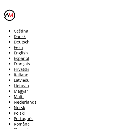
Čeština
Dansk
Deutsch
Eesti
English
Español
Français
Hrvatski
Italiano
Latviešu
Lietuvių
Magyar
Malti
Nederlands
Norsk
Polski
Português
Română