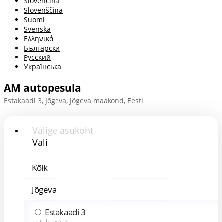
Slovenčina
Slovenščina
Suomi
Svenska
Ελληνικά
Български
Русский
Українська
AM autopesula
Estakaadi 3, Jõgeva, Jõgeva maakond, Eesti
Valige asukoht
Vali
Kõik
Jõgeva
Estakaadi 3
Estakaadi 3