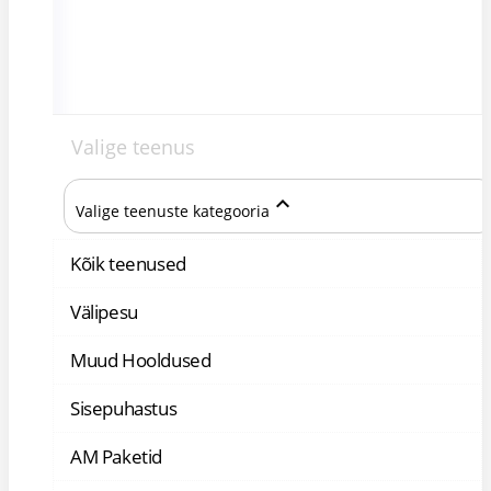
Valige teenus
keyboard_arrow_up
Valige teenuste kategooria
Kõik teenused
Välipesu
Muud Hooldused
Sisepuhastus
AM Paketid