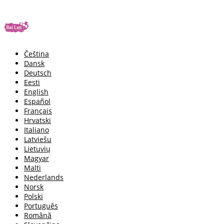
Čeština
Dansk
Deutsch
Eesti
English
Español
Français
Hrvatski
Italiano
Latviešu
Lietuvių
Magyar
Malti
Nederlands
Norsk
Polski
Português
Română