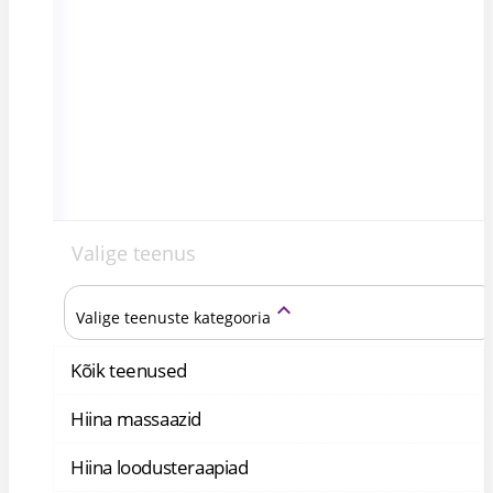
Valige teenus
keyboard_arrow_up
Valige teenuste kategooria
Kõik teenused
Hiina massaazid
Hiina loodusteraapiad