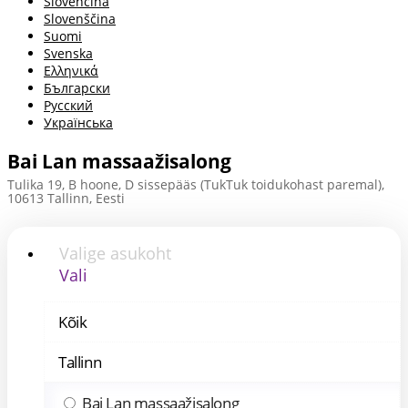
Slovenčina
Slovenščina
Suomi
Svenska
Ελληνικά
Български
Русский
Українська
Bai Lan massaažisalong
Tulika 19, B hoone, D sissepääs (TukTuk toidukohast paremal),
10613 Tallinn, Eesti
Valige asukoht
Vali
Kõik
Tallinn
Bai Lan massaažisalong