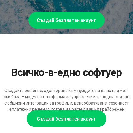
Създай безплатен акаунт
Всичко-в-едно софтуер
Създайте решение, адаптирано към нуждите на вашата джет-
ски база – модулна платформа за управление на водни съдове
с обширни интеграции за графици, ценообразуване, сезонност
и платежни решения, готова да расте с вашия крайбрежен
наемен бизнес.
Създай безплатен акаунт