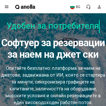
anolla
menu
headset_mic
person
BG
Удобен за потребителя
софтуер за резервации
за наем на джет ски
Опитайте безплатно: платформа за наем на
джетове, задвижвана от ИИ, която се стартира
за минути, синхронизира графиците на
капитаните, наличността на оборудване,
морските условия и онлайн резервациите в
един високодоходен работен поток.