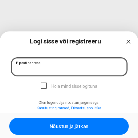
Logi sisse või registreeru
close
E-posti aadress
Hoia mind sisselogituna
Olen lugenud ja nõustun järgmisega:
Kasutustingimused
,
Privaatsuspoliitika
Nõustun ja jätkan