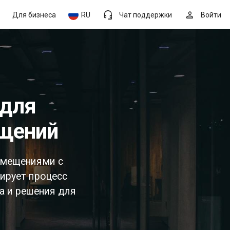
headset_mic
person
Для бизнеса
RU
Чат поддержки
Войти
ещений
омещениями с
ирует процесс
а и решения для