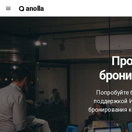
anolla
menu
программное обеспечение для
брони
Попробуйте 
поддержкой И
бронирования к