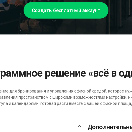
Создать бесплатный аккаунт
ограммное решение «всё в о
ение для бронирования и управления офисной средой, которое ну
равления пространством с широкими возможностями настройки, и
тупа и календарями, готовая расти вместе с вашей офисной площа
keyboard_arrow_up
Дополнительн