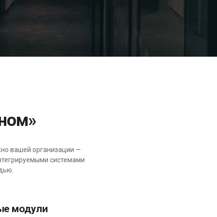
дном»
жно вашей организации —
нтегрируемыми системами
дью.
ые модули