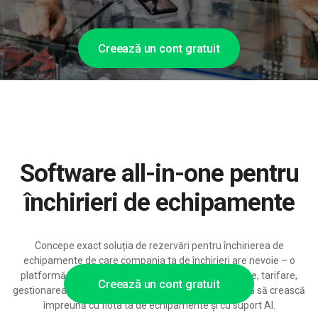
Creează un cont gratuit
Software all-in-one pentru
închirieri de echipamente
Concepe exact soluția de rezervări pentru închirierea de
echipamente de care compania ta de închirieri are nevoie – o
platformă modulară cu condiții de închiriere detaliate, tarifare,
Creează un cont gratuit
gestionarea stocurilor și opțiuni de integrare, pregătită să crească
împreună cu flota ta de echipamente și cu suport AI.