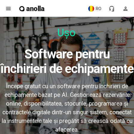
anolla
menu
headset_mic
person
RO
Ușor
Software pentru
închirieri de echipamente
Începe gratuit cu un software pentru închirieri de
echipamente bazat pe AI. Gestionează rezervările
online, disponibilitatea, stocurile, programarea și
contractele digitale dintr-un singur sistem, conectat
la instrumentele tale și pregătit să crească odată cu
afacerea.