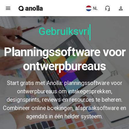
anolla
menu
headset_mic
person
NL
Gebruiksvrie
Planningssoftware voor
ontwerpbureaus
Start gratis met Anolla: planningssoftware voor
ontwerpbureaus om intakegesprekken,
designsprints, reviews en resources te beheren.
Combineer online boekingen, afspraaksoftware en
agenda’s in één helder systeem.