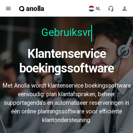
anolla
menu
headset_mic
person
NL
Gebruiksvrie
Klantenservice
boekingssoftware
Met Anolla wordt klantenservice boekingssoftware
eenvoudig: plan klantafspraken, beheer
supportagenda’s en automatiseer reserveringen in
één online planningssoftware voor efficiënte
klantondersteuning.