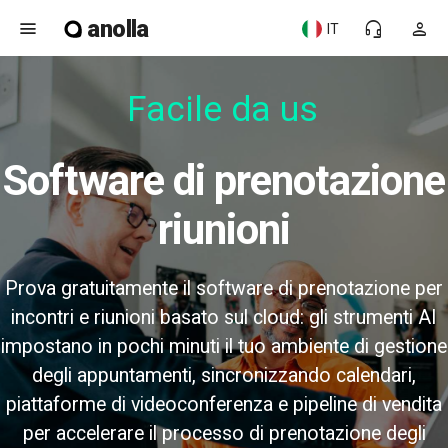
anolla
menu
headset_mic
person
IT
Facile da usar
Software di prenotazione
riunioni
Prova gratuitamente il software di prenotazione per
incontri e riunioni basato sul cloud: gli strumenti AI
impostano in pochi minuti il tuo ambiente di gestione
degli appuntamenti, sincronizzando calendari,
piattaforme di videoconferenza e pipeline di vendita
per accelerare il processo di prenotazione degli