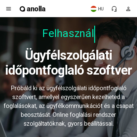
anolla
menu
headset_mic
person
HU
Felhasználó
Ügyfélszolgálati
időpontfoglaló szoftver
Próbáld ki az ügyfélszolgálati időpontfoglaló
szoftvert, amellyel egyszerűen kezelheted a
foglalásokat, az ügyfélkommunikációt és a csapat
beosztását. Online foglalási rendszer
szolgáltatóknak, gyors beállítással.