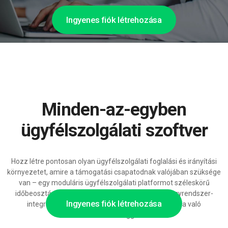
Ingyenes fiók létrehozása
Minden-az-egyben
ügyfélszolgálati szoftver
Hozz létre pontosan olyan ügyfélszolgálati foglalási és irányítási
környezetet, amire a támogatási csapatodnak valójában szüksége
van – egy moduláris ügyfélszolgálati platformot széleskörű
időbeosztási és munkafolyamat-beállításokkal, jegyrendszer-
Ingyenes fiók létrehozása
integrációkkal és MI-alapú ügyfélkommunikációra való
felkészültséggel.