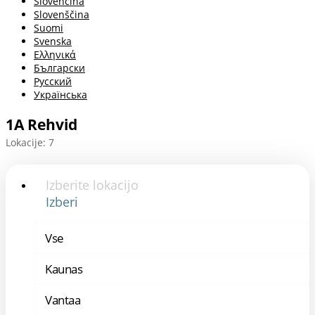
Slovenčina
Slovenščina
Suomi
Svenska
Ελληνικά
Български
Русский
Українська
1A Rehvid
Lokacije: 7
Izberite lokacijo
Izberi
Vse
Kaunas
Vantaa