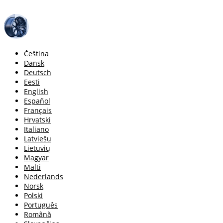
Čeština
Dansk
Deutsch
Eesti
English
Español
Français
Hrvatski
Italiano
Latviešu
Lietuvių
Magyar
Malti
Nederlands
Norsk
Polski
Português
Română