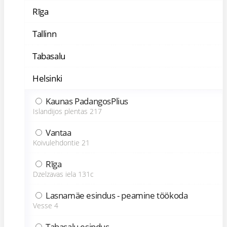
Rīga
Tallinn
Tabasalu
Helsinki
Kaunas PadangosPlius
Islandijos plentas 217
Vantaa
Koivulehdontie 21
Rīga
Dzelzavas iela 131c
Lasnamäe esindus - peamine töökoda
Vesse 4
Tabasalu esindus