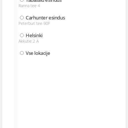
Ranna tee 4
Carhunter esindus
Peterburi tee 90F
Helsinki
Akkutie 2 A
Vse lokacije