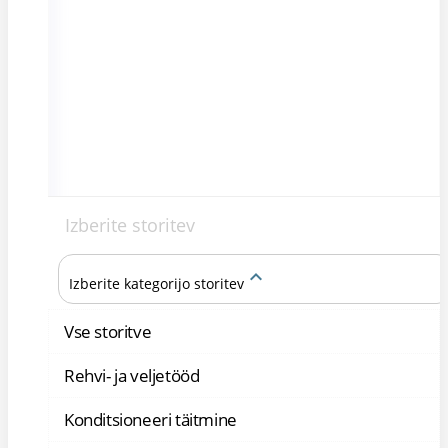
Izberite storitev
keyboard_arrow_up
Izberite kategorijo storitev
Vse storitve
Rehvi- ja veljetööd
Konditsioneeri täitmine