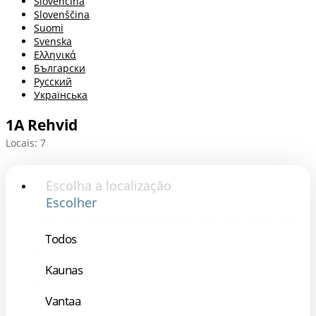
Slovenčina
Slovenščina
Suomi
Svenska
Ελληνικά
Български
Русский
Українська
1A Rehvid
Locais: 7
Escolha a localização
Escolher
Todos
Kaunas
Vantaa