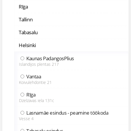
Rīga
Tallinn
Tabasalu
Helsinki
Kaunas PadangosPlius
Islandijos plentas 217
Vantaa
Koivulehdontie 21
Rīga
Dzelzavas iela 131c
Lasnamäe esindus - peamine töökoda
Vesse 4
Tabasalu esindus