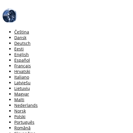
Čeština
Dansk
Deutsch
Eesti
English
Español
Français
Hrvatski
Italiano
Latviešu
Lietuvių
Magyar
Malti
Nederlands
Norsk
Polski
Português
Română