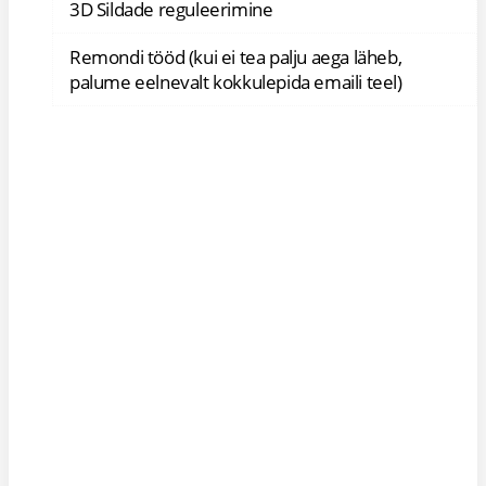
3D Sildade reguleerimine
Remondi tööd (kui ei tea palju aega läheb,
palume eelnevalt kokkulepida emaili teel)