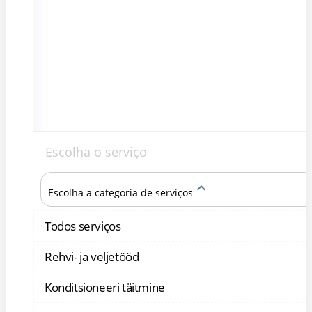
Escolha o serviço
keyboard_arrow_up
Escolha a categoria de serviços
Todos serviços
Rehvi- ja veljetööd
Konditsioneeri täitmine