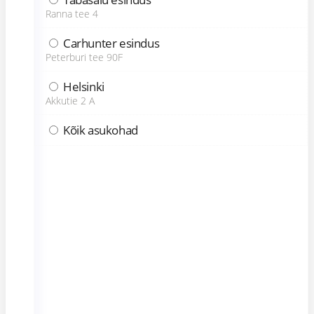
Ranna tee 4
Carhunter esindus
Peterburi tee 90F
Helsinki
Akkutie 2 A
Kõik asukohad