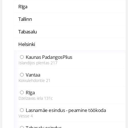
Rīga
Tallinn
Tabasalu
Helsinki
Kaunas PadangosPlius
Islandijos plentas 217
Vantaa
Koivulehdontie 21
Rīga
Dzelzavas iela 131c
Lasnamäe esindus - peamine töökoda
Vesse 4
Tabasalu esindus