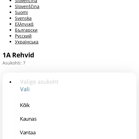
Slovenčina
Slovenščina
Suomi
Svenska
Ελληνικά
Български
Русский
Українська
1A Rehvid
Asukohti: 7
Valige asukoht
Vali
Kõik
Kaunas
Vantaa