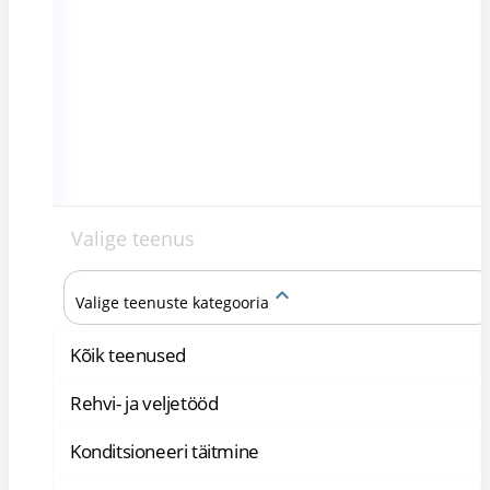
Valige teenus
keyboard_arrow_up
Valige teenuste kategooria
Kõik teenused
Rehvi- ja veljetööd
Konditsioneeri täitmine