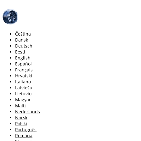
Čeština
Dansk
Deutsch
Eesti
English
Español
Français
Hrvatski
Italiano
Latviešu
Lietuvių
Magyar
Malti
Nederlands
Norsk
Polski
Português
Română