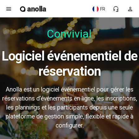
anolla
menu
headset_mic
person
FR
Convivial
Logiciel événementiel de
réservation
Anolla est un logiciel événementiel pour gérer les
réservations d’événements en ligne, les inscriptions,
les plannings et les participants depuis une seule
plateforme de gestion simple, flexible et rapide à
configurer.