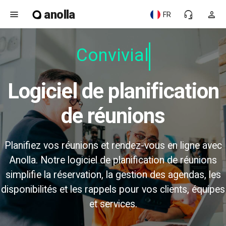
anolla
menu
headset_mic
person
FR
Convivial
Logiciel de planification
de réunions
Planifiez vos réunions et rendez-vous en ligne avec
Anolla. Notre logiciel de planification de réunions
simplifie la réservation, la gestion des agendas, les
disponibilités et les rappels pour vos clients, équipes
et services.