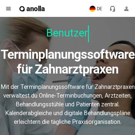
anolla
menu
headset_mic
person
DE
Benutzerf
Terminplanungssoftware
für Zahnarztpraxen
Mit der Terminplanungssoftware für Zahnarztpraxen
verwaltest du Online-Terminbuchungen, Arztzeiten,
Behandlungsstühle und Patienten zentral.
Kalenderabgleiche und digitale Behandlungspläne
erleichtern die tägliche Praxisorganisation.