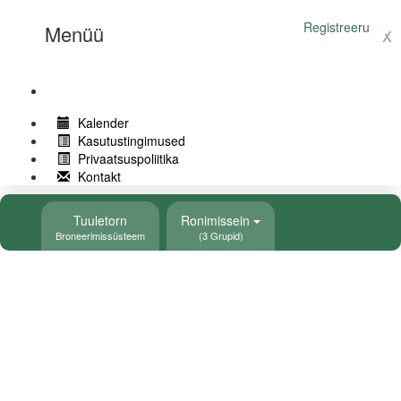
Logi sisse
Registreeru
Menüü
x
Kalender
Kasutustingimused
Privaatsuspoliitika
Kontakt
Tuuletorn
Ronimissein
Broneerimissüsteem
(3 Grupid)